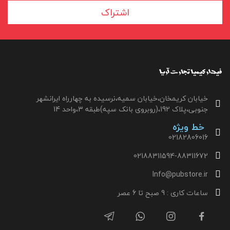
اشتراک
خیابان کریمخان،خیابان سمیه،نرسیده به چهارراه ایرانشهر
جنوبی،پلاک 192،(روبروی بانک سپه)طبقه 3،واحد 14
خط ویژه
02182806016
02188311594-88311672
Info@pubstore.ir
ساعات کاری : 9 صبح تا 6 عصر