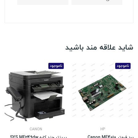
شاید علاقه مند باشید
ناموجود
ناموجود
CANON
HP
برد فرمتر Canon MF4010
پرینتر چند کاره Canon i-SENSYS MF249dw