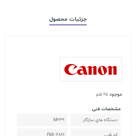
جزئیات محصول
موجود
65 قلم
مشخصات فنی
دستگاه هاي سازگار
M249
کد فنی
FM1-Y861