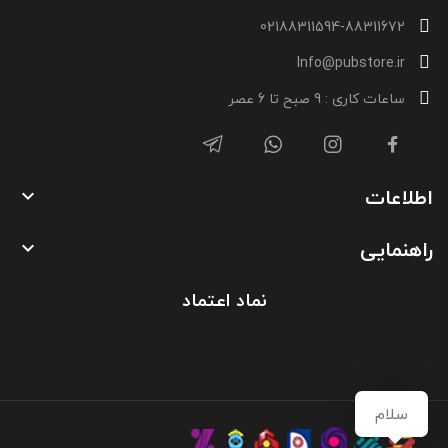
02188311594-88311672
Info@pubstore.ir
ساعات کاری : 9 صبح تا 6 عصر
اطلاعات

راهنمایی

نماد اعتماد
سلام