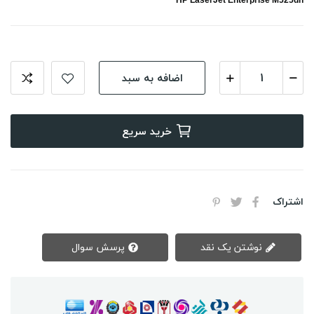
HP LaserJet Enterprise M525dn
اضافه به سبد
خرید سریع
اشتراک
نوشتن یک نقد
پرسش سوال