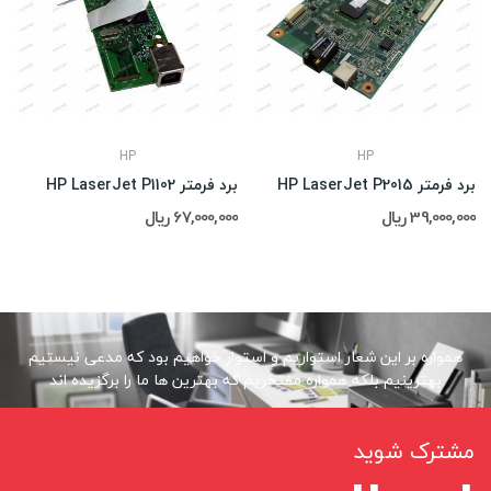
HP
HP
برد فرمتر HP LaserJet P2015
برد فرمتر HP LaserJet P1102
39,000,000 ریال
67,000,000 ریال
همواره بر این شعار استواریم و استوار خواهیم بود که مدعی نیستیم
بهترینیم بلکه همواره مفتخریم که بهترین ها ما را برگزیده اند
مشترک شوید