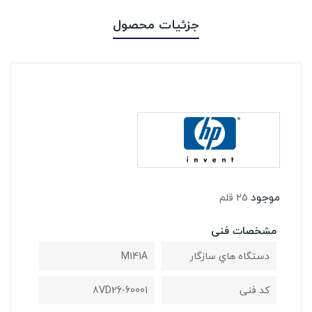
جزئیات محصول
موجود
25 قلم
مشخصات فنی
دستگاه هاي سازگار
M141A
کد فنی
8VD26-60001