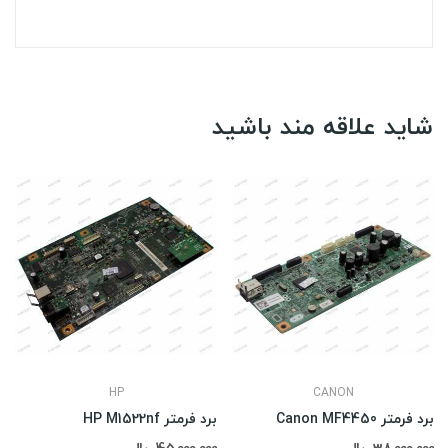
شاید علاقه مند باشید
HP
CANON
برد فرمتر Canon MF4450
برد فرمتر HP M1522nf