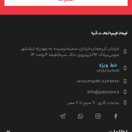
خیابان کریمخان،خیابان سمیه،نرسیده به چهارراه ایرانشهر
جنوبی،پلاک 192،(روبروی بانک سپه)طبقه 3،واحد 14
خط ویژه
02182806016
02188311594-88311672
Info@pubstore.ir
ساعات کاری : 9 صبح تا 6 عصر
اطلاعات
