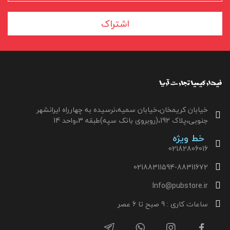
اشتراک
خیابان کریمخان،خیابان سمیه،نرسیده به چهارراه ایرانشهر
جنوبی،پلاک 192،(روبروی بانک سپه)طبقه 3،واحد 14
خط ویژه
02182806016
02188311594-88311672
Info@pubstore.ir
ساعات کاری : 9 صبح تا 6 عصر