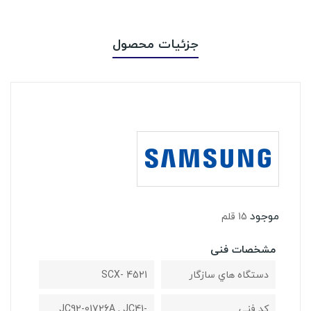
جزئیات محصول
موجود
15 قلم
مشخصات فنی
دستگاه هاي سازگار
SCX- 4521
کد فنی
JC92-01726A , JC41-