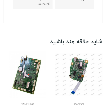
00303C
شاید علاقه مند باشید
SAMSUNG
CANON