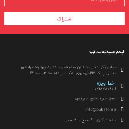
اشتراک
خیابان کریمخان،خیابان سمیه،نرسیده به چهارراه ایرانشهر
جنوبی،پلاک 192،(روبروی بانک سپه)طبقه 3،واحد 14
خط ویژه
02182806016
02188311594-88311672
Info@pubstore.ir
ساعات کاری : 9 صبح تا 6 عصر