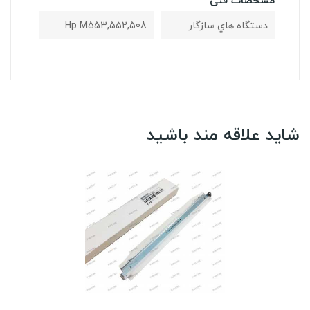
مشخصات فنی
دستگاه هاي سازگار
Hp M553,552,508
شاید علاقه مند باشید