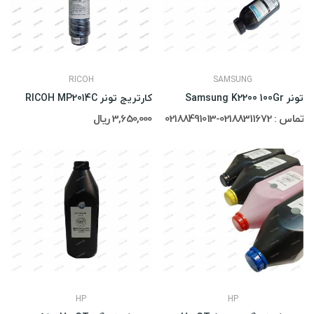
RICOH
SAMSUNG
تونر Samsung K2200 100Gr
کارتریج تونر RICOH MP2014C
تماس : 02188311672-02188491013
3,650,000 ریال
HP
HP