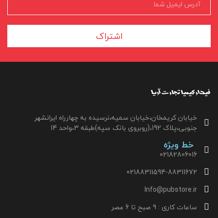
اشتراک
خیابان کریمخان،خیابان سمیه،نرسیده به چهارراه ایرانشهر
جنوبی،پلاک 192،(روبروی بانک سپه)طبقه 3،واحد 14
خط ویژه
02182806016
02188311594-88311672
Info@pubstore.ir
ساعات کاری : 9 صبح تا 6 عصر