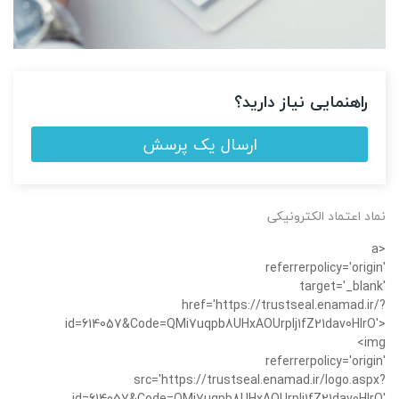
راهنمایی نیاز دارید؟
ارسال یک پرسش
نماد اعتماد الکترونیکی
<a
referrerpolicy='origin'
target='_blank'
href='https://trustseal.enamad.ir/?
id=614057&Code=QMi7uqpb8UHxAOUrplj1fZ21dav0HIrO'>
<img
referrerpolicy='origin'
src='https://trustseal.enamad.ir/logo.aspx?
id=614057&Code=QMi7uqpb8UHxAOUrplj1fZ21dav0HIrO'