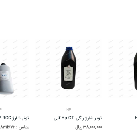
P
HP
تونر شارژ رنگی Hp GT آبی
تونر شارژ SHARP RGC
38,000,000 ریال
تماس : 02188311672-02188491013