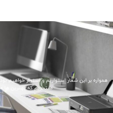
همواره بر این شعار استواریم و استوار خواهیم بود
مفتخریم که بهترین ها ما ر