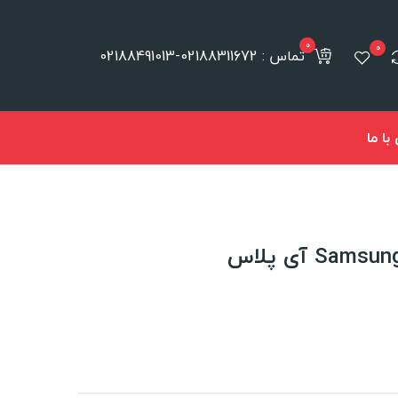
0
0
تماس : 02188311672-02188491013
ا ما