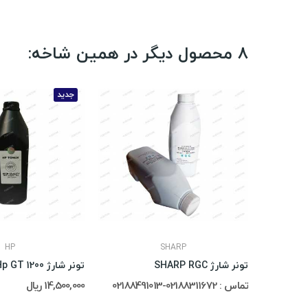
8 محصول دیگر در همین شاخه:
جدید
HP
SHARP
تونر شارژ SHARP RGC
تونر شارژ 1200 Hp GT
تماس : 02188311672-02188491013
14,500,000 ریال