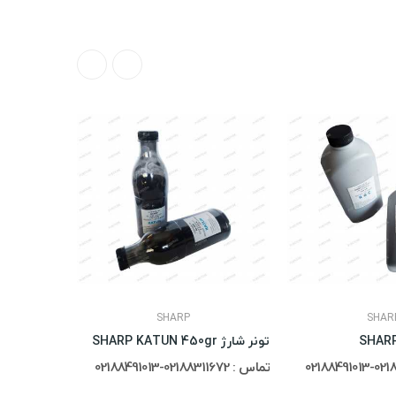
SHARP
SHAR
تونر شارژ SHARP KATUN 450gr
تماس : 02188311672-02188491013
15,000,000 ریال