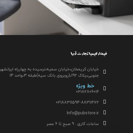
خیابان کریمخان،خیابان سمیه،نرسیده به چهارراه ایرانشهر
جنوبی،پلاک 192،(روبروی بانک سپه)طبقه 3،واحد 14
خط ویژه
02182806016
02188311594-88311672
Info@pubstore.ir
ساعات کاری : 9 صبح تا 6 عصر