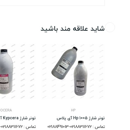
شاید علاقه مند باشید
YOCERA
HP
تونر شارژ Hp 1005 آی پلاس
تونر شارژ Kypcera آی پلاس
تماس : 02188311672-02188491013
تماس : 02188311672-02188491013