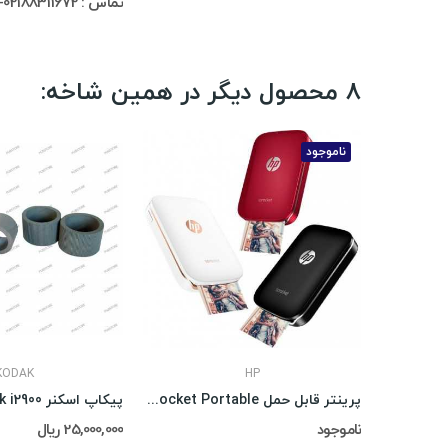
تماس : 02188311672-02188491013
8 محصول دیگر در همین شاخه:
ناموجود
KODAK
HP
پرینتر قابل حمل HP Sprocket Portable
پیکاپ اسکنر Kodak i2900
ناموجود
25,000,000 ریال