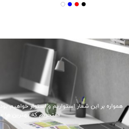
همواره بر این شعار استواریم و استوار خواهیم بود
مفتخریم که بهترین ها ما ر