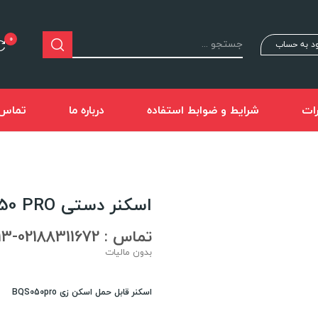
0
د به حساب
ات
شرایط و ضوابط استفاده
درباره ما
تماس ب
اسکنر دستی SCANZEE BQS050 PRO
تماس : 02188311672-02188491013
بدون مالیات
اسکنر قابل حمل اسکن زی BQS050pro