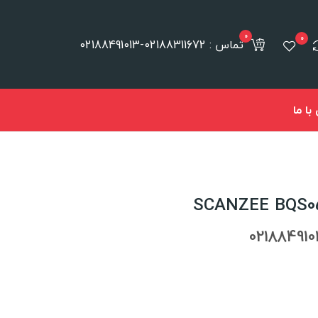
0
0
تماس : 02188311672-02188491013
ا ما