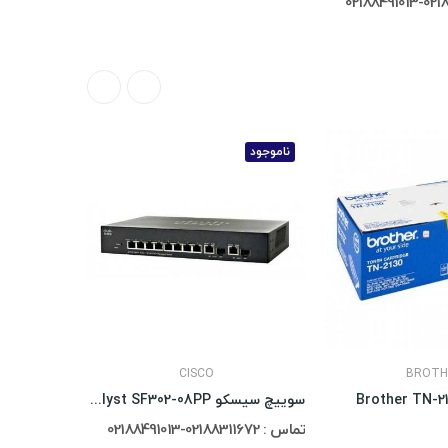
ناموجود
ناموجود
CISCO
BROTH
سوییچ سیسکو Cisco Catalyst SF302-08PP
تماس : 02188311672-02188491013
تماس : 02188311672-02188491013