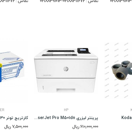
تماس : 02188311672-02188491013
تماس : 02188311672-02188491013
ER
HP
پرینتر لیزری HP LaserJet Pro M501dn
کارتریج تونر Brother TN-2130
610,000,000 ریال
7,500,000 ریال