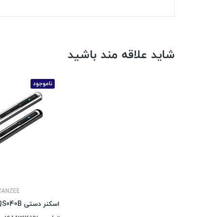
شاید علاقه مند باشید
ناموجود
CANZEE
اسکنر دستی Scanzee BQS040B