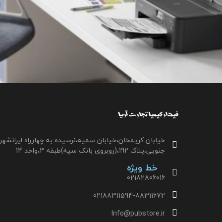
خیابان کریمخان،خیابان سمیه،نرسیده به چهارراه ایرانشهر
جنوبی،پلاک 192،(روبروی بانک سپه)طبقه 3،واحد 14
خط ویژه
02182806016
02188311594-88311672
Info@pubstore.ir