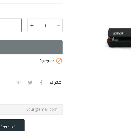
ناموجود

اشتراک
در صورت 