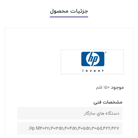
جزئیات محصول
موجود
150 قلم
مشخصات فنی
دستگاه هاي سازگار
427,Hp M402n,403dn,404dn,405dn,305d,426,