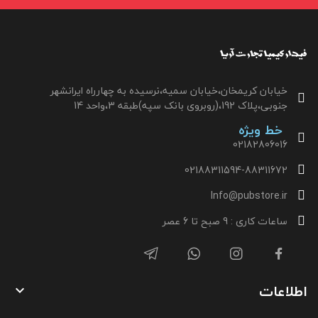
خیابان کریمخان،خیابان سمیه،نرسیده به چهارراه ایرانشهر
جنوبی،پلاک 192،(روبروی بانک سپه)طبقه 3،واحد 14
خط ویژه
02182806016
02188311594-88311672
Info@pubstore.ir
ساعات کاری : 9 صبح تا 6 عصر
اطلاعات
