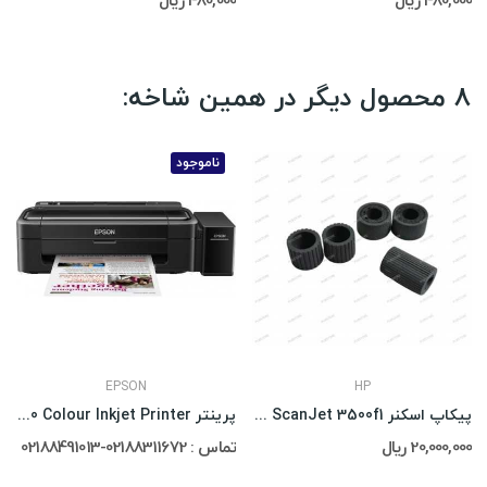
480,000 ریال
480,000 ریال
8 محصول دیگر در همین شاخه:
ناموجود
EPSON
HP
پیکاپ اسکنر Hp ScanJet 3500f1
پرینتر Epson L130 Colour Inkjet Printer
20,000,000 ریال
تماس : 02188311672-02188491013