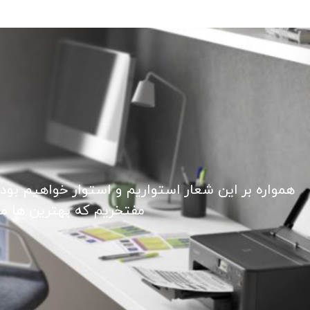
همواره بر این شعار استواریم و استوار خواهیم بود
مفتخریم که بهترین ها ما ر