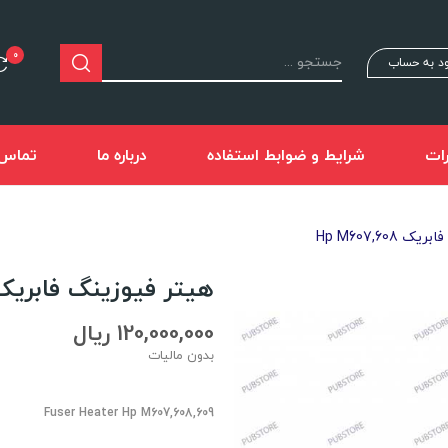
0
د به حساب
ات
شرایط و ضوابط استفاده
درباره ما
تماس ب
Hp M607,608
هیتر فیوزینگ فابریک  M607,608
120,000,000 ریال
بدون مالیات
Fuser Heater Hp M607,608,609