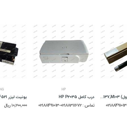
NG
HP
تفلون فابریک(هات رول) Hp 137,M103
درب کامل HP P2035
یونیت لیزر Samsung SCX-4521
تماس : 02188311672-02188491013
10,200,000 ریال