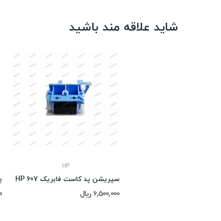
شاید علاقه مند باشید
HP
سپریشن پد کاست فابریک HP 607
پ
6,500,000 ریال
00