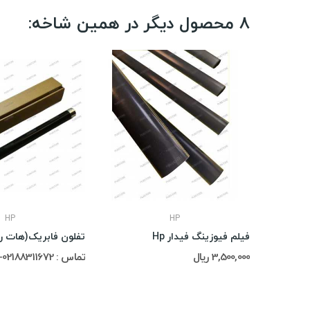
8 محصول دیگر در همین شاخه:
HP
HP
چیپست یونیورسال رنگی Hp U12(سری)
فیلم فیوزینگ فیدار Hp
3,500,000 ریال
تماس : 02188311672-02188491013