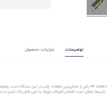
توضیحات
جزئیات محصول
هیتر HP 607 یا فیوزینگ پرینتر HP LaserJet Enterprise M607 یکی از حیاتی‌ترین قطعات چا
، چاپ‌ها ممکن است لکه‌دار، کم‌رنگ، چروک یا حتی قابل پاک شدن با د