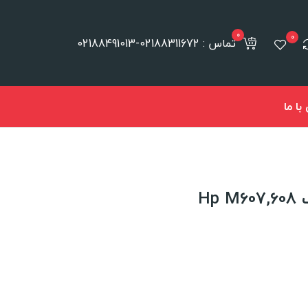
0
0
تماس : 02188311672-02188491013
ا ما
Hp