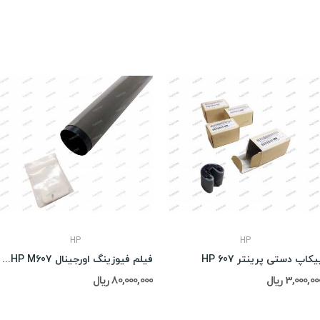
HP
HP
یکاپ دستی پرینتر HP 607
فیلم فیوزینگ اورجینال HP M607همراه با گریس
3,000,0 ریال
80,000,000 ریال