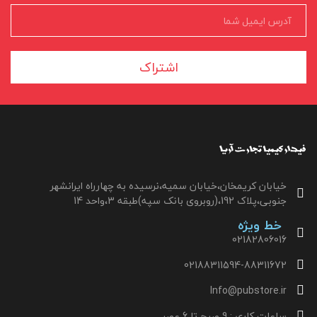
اشتراک
خیابان کریمخان،خیابان سمیه،نرسیده به چهارراه ایرانشهر
جنوبی،پلاک 192،(روبروی بانک سپه)طبقه 3،واحد 14
خط ویژه
02182806016
02188311594-88311672
Info@pubstore.ir
ساعات کاری : 9 صبح تا 6 عصر