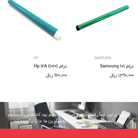
HP
SAMSUNG
درام Samsung 101
درام Hp 12A (1010)
1,390,000 ریال
920,000 ریال
همواره بر این شعار استواریم و استوار خواهیم بود که مدعی نیستیم
بهترینیم بلکه همواره مفتخریم که بهترین ها ما را برگزیده اند