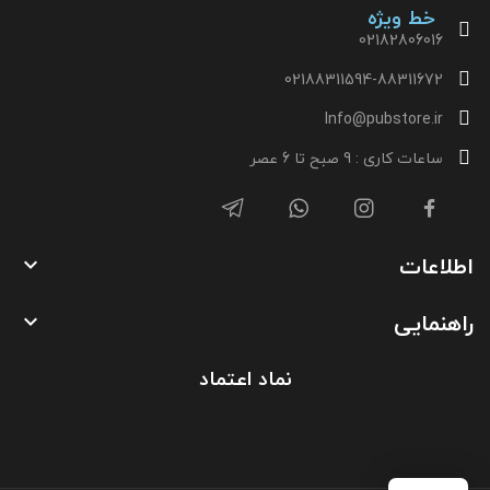
خط ویژه
02182806016
02188311594-88311672
Info@pubstore.ir
ساعات کاری : 9 صبح تا 6 عصر
اطلاعات

راهنمایی

نماد اعتماد