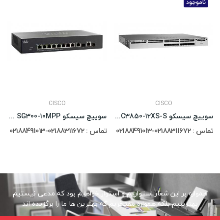
ناموجود
CISCO
CISCO
سوییچ سیسکو Cisco Catalyst WS-C3850-12XS-S
سوییچ سیسکو Cisco Catalyst SG300-10MPP
تماس : 02188311672-02188491013
تماس : 02188311672-02188491013
همواره بر این شعار استواریم و استوار خواهیم بود که مدعی نیستیم
بهترینیم بلکه همواره مفتخریم که بهترین ها ما را برگزیده اند