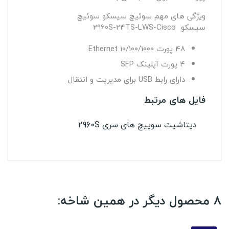
ویژگی های مهم سوئیچ سیسکو سوئیچ
سیسکو
Cisco
WS-
2960S-24TS-L
48 پورت
Ethernet 10/100/1000
4 پورت آپلینک
SFP
دارای رابط
USB
برای مدیریت و انتقال
فایل های مرتبط
دیتاشیت سوییچ های سری 2960S
8 محصول دیگر در همین شاخه: