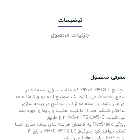
توضیحات
جزئیات محصول
معرفی محصول
سوئیچ
2960S-24TS-L
که مناسب برای استفاده در
سطح
Access
می باشد یک سوئیچ لایه دو و کاملا حرفه
ای می باشد. با استفاده از این سوئیچ در پیاده سازی
ساختار شبکه خود از قابلیت امنیت و پایداری بهره مند
می شوید.
WS-C
2960S-24TS-L
از طریق
ویژگی
FlexStack
به کاهش هزینه های پیاده سازی شما
کمک خواهد کرد. سوئیچ
C
2960S-24TS-L
دارای 4
پورت
SFP
برای
Uplink
می باشد.