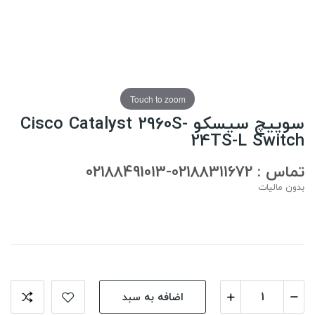
Touch to zoom
سوییچ سیسکو Cisco Catalyst 2960S-
24TS-L Switch
تماس : 02188311672-02188491013
بدون مالیات
اضافه به سبد