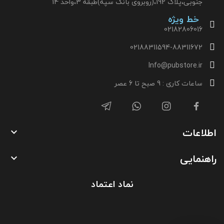
جنوبی،پلاک 192،(روبروی بانک سپه)طبقه 3،واحد 14
خط ویژه
02182806016
02188311594-88311672
Info@pubstore.ir
ساعات کاری : 9 صبح تا 6 عصر
اطلاعات

راهنمایی

نماد اعتماد