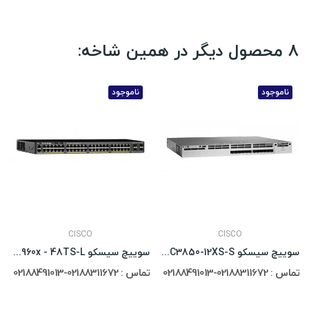
8 محصول دیگر در همین شاخه:
ناموجود
ناموجود
CISCO
CISCO
سوییچ سیسکو Cisco Catalyst WS-C3850-12XS-S
سوییچ سیسکو Cisco Catalyst WS-C2960x - 48TS-L
تماس : 02188311672-02188491013
تماس : 02188311672-02188491013