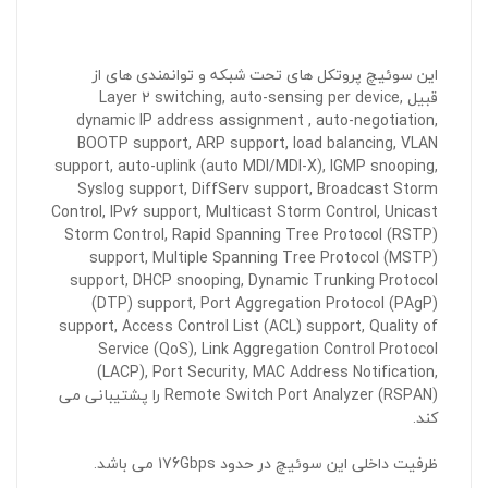
این سوئیچ پروتکل های تحت شبکه و توانمندی های از
قبیل Layer 2 switching, auto-sensing per device,
dynamic IP address assignment , auto-negotiation,
BOOTP support, ARP support, load balancing, VLAN
support, auto-uplink (auto MDI/MDI-X), IGMP snooping,
Syslog support, DiffServ support, Broadcast Storm
Control, IPv6 support, Multicast Storm Control, Unicast
Storm Control, Rapid Spanning Tree Protocol (RSTP)
support, Multiple Spanning Tree Protocol (MSTP)
support, DHCP snooping, Dynamic Trunking Protocol
(DTP) support, Port Aggregation Protocol (PAgP)
support, Access Control List (ACL) support, Quality of
Service (QoS), Link Aggregation Control Protocol
(LACP), Port Security, MAC Address Notification,
Remote Switch Port Analyzer (RSPAN) را پشتیبانی می
کند.
ظرفیت داخلی این سوئیچ در حدود 176Gbps می باشد.