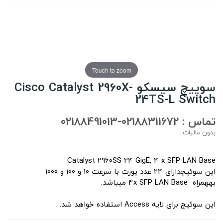
Touch to zoom
سوییچ سیسکو Cisco Catalyst 2960X-
24TS-L Switch
تماس : 02188311672-02188491013
بدون مالیات
Catalyst 2960SS 24 GigE, 4 x SFP LAN Base
این سوئیچ
دارای 24 عدد پورت با سرعت 10 و 100 و 1000
بههمراه 4x SFP LAN Base میباشد.
این سوئیچ برای لایه Access استفاده خواهد شد.