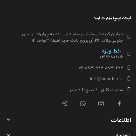
خیابان کریمخان،خیابان سمیه،نرسیده به چهارراه ایرانشهر
جنوبی،پلاک 192،(روبروی بانک سپه)طبقه 3،واحد 14
خط ویژه
02182806016
02188311594-88311672
Info@pubstore.ir
ساعات کاری : 9 صبح تا 6 عصر
اطلاعات

راهنمایی
