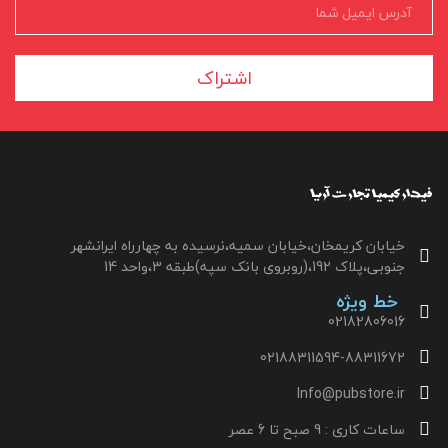
اشتراک
خیابان کریمخان،خیابان سمیه،نرسیده به چهارراه ایرانشهر
جنوبی،پلاک 192،(روبروی بانک سپه)طبقه 3،واحد 14
خط ویژه
02182806016
02188311594-88311672
Info@pubstore.ir
ساعات کاری : 9 صبح تا 6 عصر