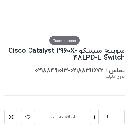
Touch to zoom
سوییچ سیسکو Cisco Catalyst 2960X-
48LPD-L Switch
تماس : 02188311672-02188491013
بدون مالیات
اضافه به سبد