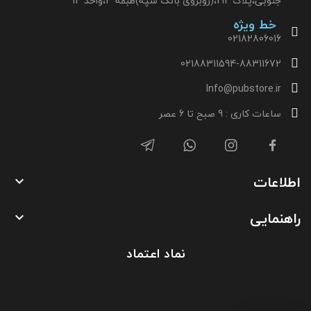
جنوبی،پلاک 192،(روبروی بانک سپه)طبقه 3،واحد 14
خط ویژه
02182806016
02188311594-88311672
Info@pubstore.ir
ساعات کاری : 9 صبح تا 6 عصر
اطلاعات

راهنمایی

نماد اعتماد