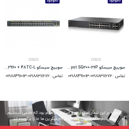
ناموجود
ناموجود
CISCO
CISCO
سوییچ سیسکو Cisco Catalyst SG200-26P
سوییچ سیسکو Cisco Catalyst WS-C2960 + 48TC-L
تماس : 02188311672-02188491013
تماس : 02188311672-02188491013
همواره بر این شعار استواریم و استوار خواهیم بود که مدعی نیستیم
بهترینیم بلکه همواره مفتخریم که بهترین ها ما را برگزیده اند