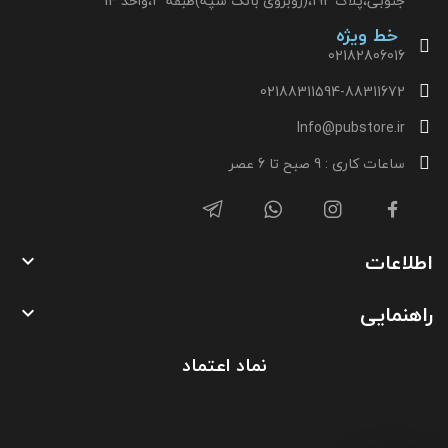
جنوبی،پلاک 192،(روبروی بانک سپه)طبقه 3،واحد 14
خط ویژه
02182806016
02188311594-88311672
Info@pubstore.ir
ساعات کاری : 9 صبح تا 6 عصر
اطلاعات

راهنمایی

نماد اعتماد