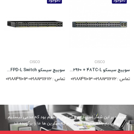
ناموجود
ناموجود
CISCO
CISCO
سوییچ سیسکو Cisco Catalyst WS-C2960 + 48TC-L
سوییچ سیسکو Cisco Catalyst 2960X-48FPD-L Switch
تماس : 02188311672-02188491013
تماس : 02188311672-02188491013
همواره بر این شعار استواریم و استوار خواهیم بود که مدعی نیستیم
بهترینیم بلکه همواره مفتخریم که بهترین ها ما را برگزیده اند