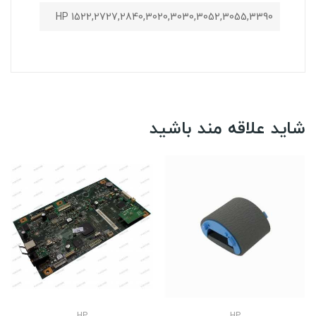
HP 1522,2727,2840,3020,3030,3052,3055,3390
شاید علاقه مند باشید
HP
HP