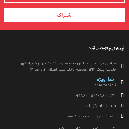
اشتراک
خیابان کریمخان،خیابان سمیه،نرسیده به چهارراه ایرانشهر
جنوبی،پلاک 192،(روبروی بانک سپه)طبقه 3،واحد 14
خط ویژه
02182806016
02188311594-88311672
Info@pubstore.ir
ساعات کاری : 9 صبح تا 6 عصر