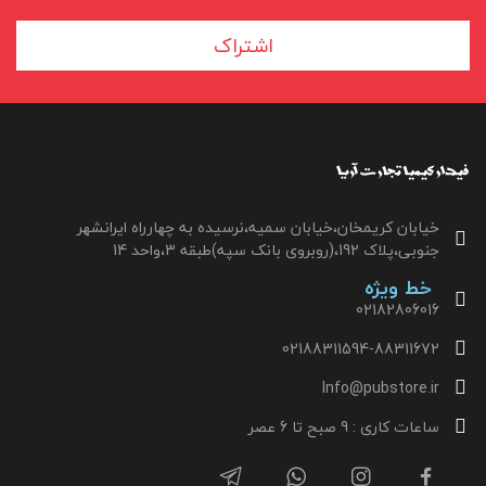
اشتراک
خیابان کریمخان،خیابان سمیه،نرسیده به چهارراه ایرانشهر
جنوبی،پلاک 192،(روبروی بانک سپه)طبقه 3،واحد 14
خط ویژه
02182806016
02188311594-88311672
Info@pubstore.ir
ساعات کاری : 9 صبح تا 6 عصر