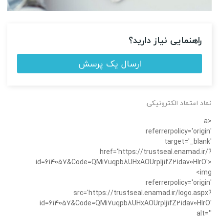
راهنمایی نیاز دارید؟
ارسال یک پرسش
نماد اعتماد الکترونیکی
<a
referrerpolicy='origin'
target='_blank'
href='https://trustseal.enamad.ir/?
id=614057&Code=QMi7uqpb8UHxAOUrplj1fZ21dav0HIrO'>
<img
referrerpolicy='origin'
src='https://trustseal.enamad.ir/logo.aspx?
id=614057&Code=QMi7uqpb8UHxAOUrplj1fZ21dav0HIrO'
alt=''