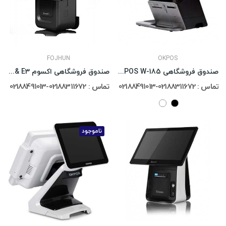
FOJHUN
OKPOS
صندوق فروشگاهی OKPOS W-185
صندوق فروشگاهی اکسوم E1 & E3
تماس : 02188311672-02188491013
تماس : 02188311672-02188491013
ناموجود