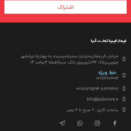
اشتراک
خیابان کریمخان،خیابان سمیه،نرسیده به چهارراه ایرانشهر
جنوبی،پلاک 192،(روبروی بانک سپه)طبقه 3،واحد 14
خط ویژه
02182806016
02188311594-88311672
Info@pubstore.ir
ساعات کاری : 9 صبح تا 6 عصر