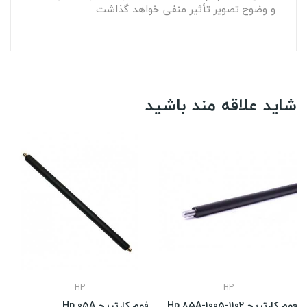
و وضوح تصویر تأثیر منفی خواهد گذاشت.
شاید علاقه مند باشید
HP
HP
فوم کارتریج Hp 85A-1005-1102
فوم کارتریج Hp 05A