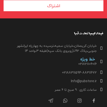
اشتراک
خیابان کریمخان،خیابان سمیه،نرسیده به چهارراه ایرانشهر
جنوبی،پلاک 192،(روبروی بانک سپه)طبقه 3،واحد 14
خط ویژه
02182806016
02188311594-88311672
Info@pubstore.ir
ساعات کاری : 9 صبح تا 6 عصر