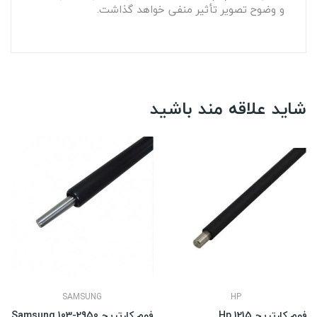
و وضوح تصویر تأثیر منفی خواهد گذاشت.
شاید علاقه مند باشید
SAMSUNG
HP
فوم کارتریج Hp 1215
فوم کارتریج Samsung 103-2950