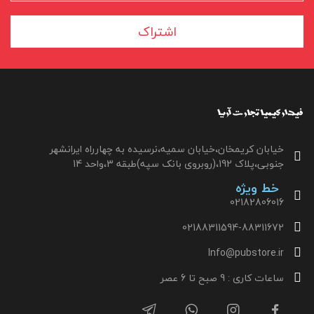
اشتراک
خیابان کریمخان،خیابان سمیه،نرسیده به چهارراه ایرانشهر
جنوبی،پلاک 192،(روبروی بانک سپه)طبقه 3،واحد 14
خط ویژه
02182806016
02188311594-88311672
Info@pubstore.ir
ساعات کاری : 9 صبح تا 6 عصر