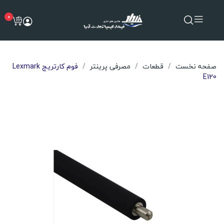
0
صفحه نخست
قطعات
مصرفی پرینتر
فوم کارتریج Lexmark
E120