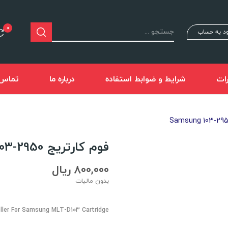
0
د به حساب
ات
شرایط و ضوابط استفاده
درباره ما
تماس ب
فوم کارتریج Samsung 103-2950
800,000 ریال
بدون مالیات
ller For Samsung MLT-D103 Cartridge