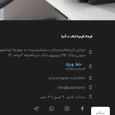
خیابان کریمخان،خیابان سمیه،نرسیده به چهارراه ایرانشهر
جنوبی،پلاک 192،(روبروی بانک سپه)طبقه 3،واحد 14
خط ویژه
02182806016
02188311594-88311672
Info@pubstore.ir
ساعات کاری : 9 صبح تا 6 عصر
سلام