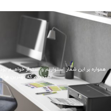
همواره بر این شعار استواریم و استوار خواهیم بود
مفتخریم که بهترین ها ما ر