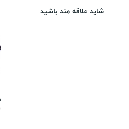
شاید علاقه مند باشید
فو
00