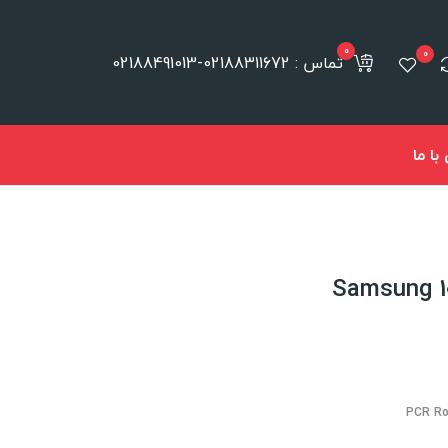
0
0
تماس : 02188311672-02188491013
ا ما
PCR Ro