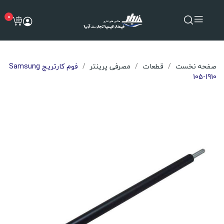
0
صفحه نخست
قطعات
مصرفی پرینتر
فوم کارتریج Samsung
105-1910