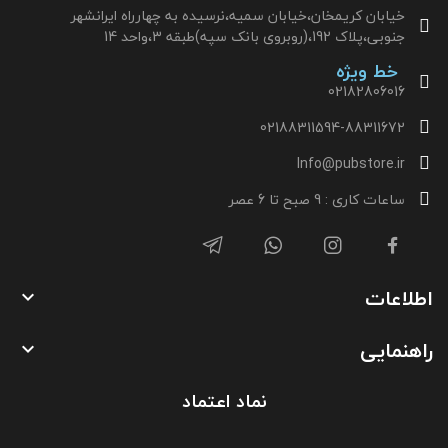
خیابان کریمخان،خیابان سمیه،نرسیده به چهارراه ایرانشهر
جنوبی،پلاک 192،(روبروی بانک سپه)طبقه 3،واحد 14
خط ویژه
02182806016
02188311594-88311672
Info@pubstore.ir
ساعات کاری : 9 صبح تا 6 عصر
اطلاعات

راهنمایی

نماد اعتماد