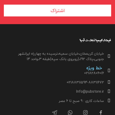
اشتراک
خیابان کریمخان،خیابان سمیه،نرسیده به چهارراه ایرانشهر
جنوبی،پلاک 192،(روبروی بانک سپه)طبقه 3،واحد 14
خط ویژه
02182806016
02188311594-88311672
Info@pubstore.ir
ساعات کاری : 9 صبح تا 6 عصر