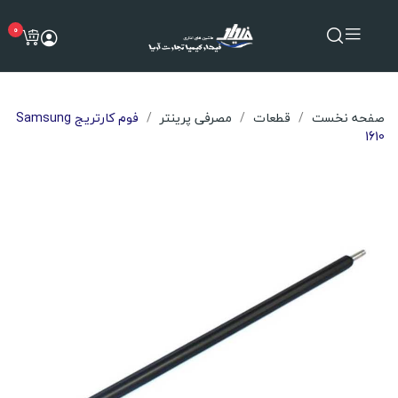
0
صفحه نخست
قطعات
مصرفی پرینتر
فوم کارتریج Samsung
1610