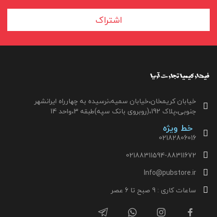
اشتراک
خیابان کریمخان،خیابان سمیه،نرسیده به چهارراه ایرانشهر
جنوبی،پلاک 192،(روبروی بانک سپه)طبقه 3،واحد 14
خط ویژه
02182806016
02188311594-88311672
Info@pubstore.ir
ساعات کاری : 9 صبح تا 6 عصر