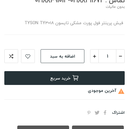
تماس : 02188311672-02188491013
بدون مالیات
فیش پرینتر فول پورت مشکی تایسون TYSON TY3018
اضافه به سبد
خرید سریع
آخرین موجودی

اشتراک