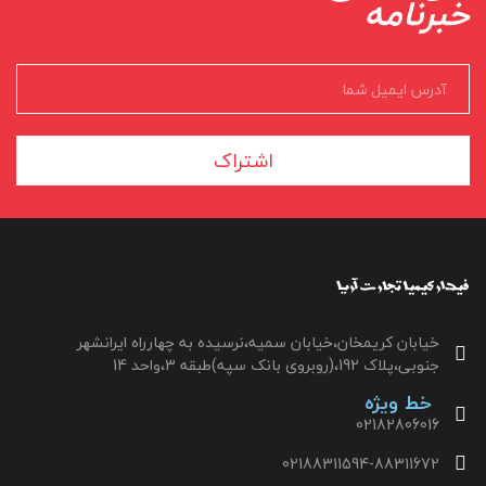
خبرنامه
اشتراک
خیابان کریمخان،خیابان سمیه،نرسیده به چهارراه ایرانشهر
جنوبی،پلاک 192،(روبروی بانک سپه)طبقه 3،واحد 14
خط ویژه
02182806016
02188311594-88311672