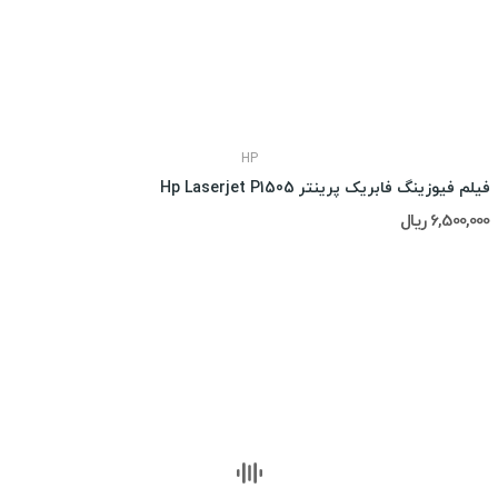
HP
فیلم فیوزینگ فابریک پرینتر Hp Laserjet P1505
6,500,000 ریال