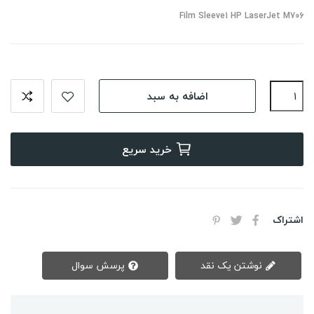
Film Sleeve1 HP LaserJet M706
اضافه به سبد
خرید سریع
اشتراک
نوشتن یک نقد
پرسش سوال