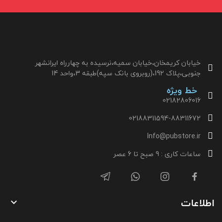
خیابان کریمخان،خیابان سمیه،نرسیده به چهارراه ایرانشهر
جنوبی،پلاک 192،(روبروی بانک سپه)طبقه 3،واحد 14
خط ویژه
02182806016
02188311594-88311672
Info@pubstore.ir
ساعات کاری : 9 صبح تا 6 عصر
اطلاعات
