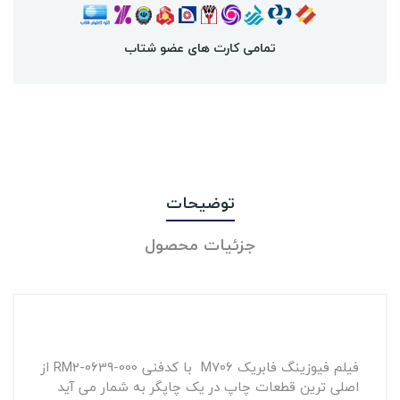
تمامی کارت های عضو شتاب
توضیحات
جزئیات محصول
فیلم فیوزینگ فابریک M706 با کدفنی RM2-0639-000 از
اصلی ترین قطعات چاپ در یک چاپگر به شمار می آید