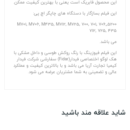
این محصول فابریک است یعنی با بهترین کیفیت ممکن.
این فیلم بسازگار با دستگاه های چاپگر اچ پی:
5200,M701, M706, M435, M712, M725, 700, 701, 706,
712, 725, 435
می باشد.
این فیلم فیوزینگ با رنگ روکش طوسی و داخل مشکی با
هک لوگو اختصاصی فیدار(Fidar) سفارشی شرکت فیدار
کیمیا تجارت آریا می باشد و با بالاترین کیفیت و عملکرد
عالی و تضمینی به شما مشتریان عرضه می شود.
شاید علاقه مند باشید