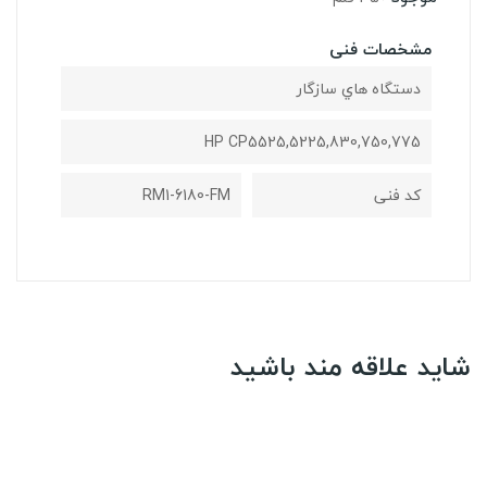
مشخصات فنی
دستگاه هاي سازگار
HP CP5525,5225,830,750,775
کد فنی
RM1-6180-FM
شاید علاقه مند باشید