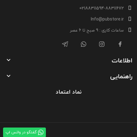
02188311594-88311672
Info@pubstore.ir
ساعات کاری : 9 صبح تا 6 عصر
اطلاعات

راهنمایی

نماد اعتماد
گفتگو در واتس اپ