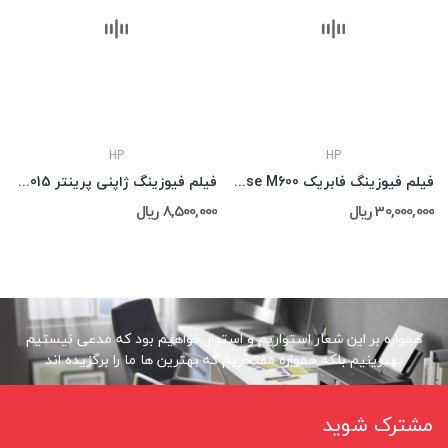
HP
HP
فیلم فیوزینگ فابریک HP LJ Enterprise M600
فیلم فیوزینگ ژاپنی پرینتر HP Laserjet P3015
30,000,000 ریال
8,500,000 ریال
همواره بر این شعار استواریم و استوار خواهیم بود که مدعی نیستیم
بهترینیم بلکه همواره مفتخریم که بهترین ها ما را برگزیده اند
مشترک شوید