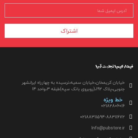
اشتراک
خیابان کریمخان،خیابان سمیه،نرسیده به چهارراه ایرانشهر
جنوبی،پلاک 192،(روبروی بانک سپه)طبقه 3،واحد 14
خط ویژه
02182806016
02188311594-88311672
Info@pubstore.ir