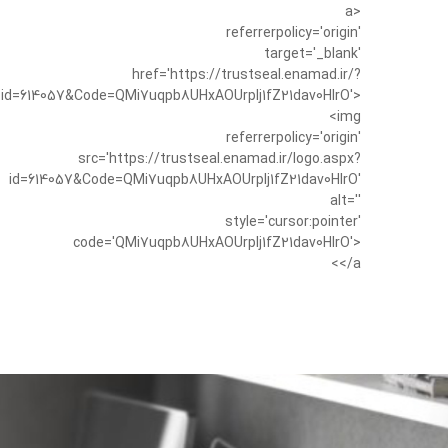
<a
referrerpolicy='origin'
target='_blank'
href='https://trustseal.enamad.ir/?
id=614057&Code=QMi7uqpb8UHxAOUrplj1fZ21dav0HIrO'>
<img
referrerpolicy='origin'
src='https://trustseal.enamad.ir/logo.aspx?
id=614057&Code=QMi7uqpb8UHxAOUrplj1fZ21dav0HIrO'
alt=''
style='cursor:pointer'
code='QMi7uqpb8UHxAOUrplj1fZ21dav0HIrO'>
</a>