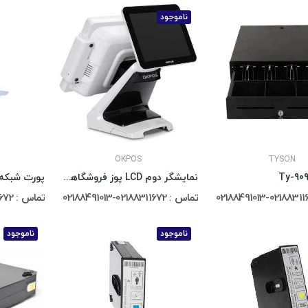
ناموجود
OKPOS
TYSON
نمایشگر دوم LCD پوز فروشگاهی OKPOS
پورت شبکه T200 Series
تماس : 02188311672-02188491013
تماس : 02188311672-02188491013
ناموجود
ناموجود