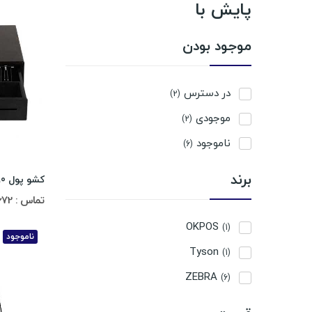
پایش با
موجود بودن
در دسترس
(2)
موجودی
(2)
ناموجود
(6)
برند
کشو پول Ty-9090
تماس : 02188311672-02188491013
OKPOS
(1)
ناموجود
Tyson
(1)
ZEBRA
(6)