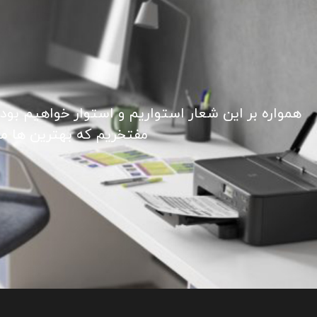
همواره بر این شعار استواریم و استوار خواهیم بود
مفتخریم که بهترین ها ما ر