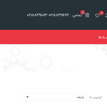
0
0
تماس : 02188311672-02188491013
ا ما
ردیف
ترتیب با:
