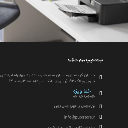
خیابان کریمخان،خیابان سمیه،نرسیده به چهارراه ایرانشهر
جنوبی،پلاک 192،(روبروی بانک سپه)طبقه 3،واحد 14
خط ویژه
02182806016
02188311594-88311672
Info@pubstore.ir
ساعات کاری : 9 صبح تا 6 عصر