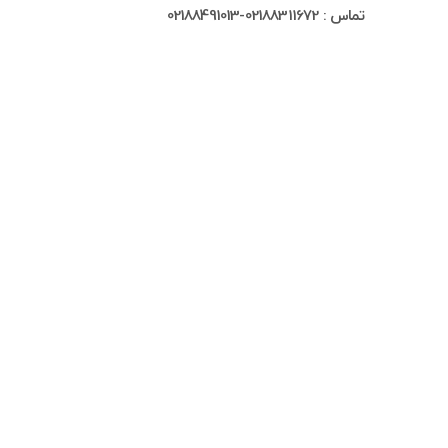
تماس : 02188311672-02188491013