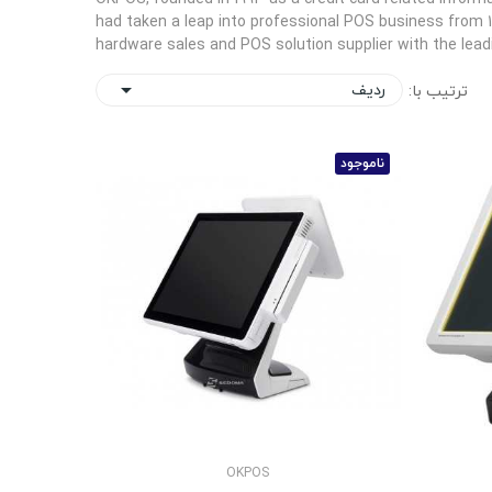
had taken a leap into professional POS business from 
hardware sales and POS solution supplier with the lea
ردیف
ترتیب با:

ناموجود
OKPOS