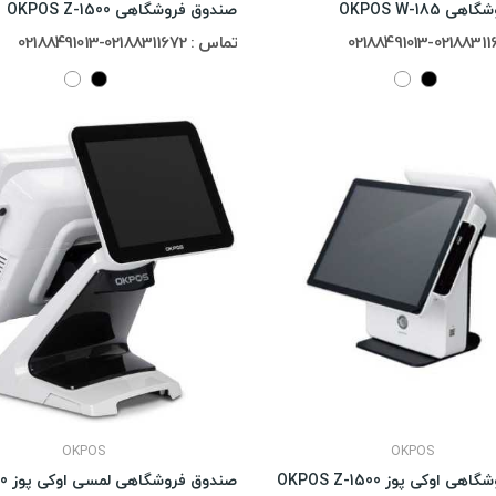
OKPOS W-185
صندوق فروشگاهی OKPOS Z-1500
تماس : 02188311672-02188491013
OKPOS
OKPOS
 اوکی پوز OKPOS Z-1500