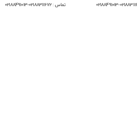
تماس : 02188311672-02188491013