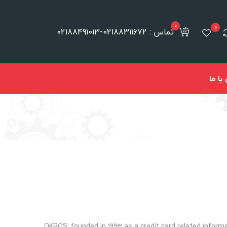
0
0
تماس : 02188311672-02188491013
ا ما
OKPOS, founded in 1993 as a credit card related inform