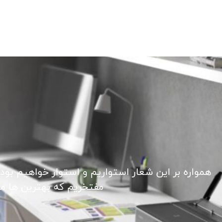
همواره بر این شعار استواریم و استوار خواهیم بود
مفتخریم که بهترین ها ما ر