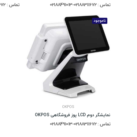
تماس : 02188311672-02188491013
تماس : 02188311672-02188491013
ناموجود
OKPOS
نمایشگر دوم LCD پوز فروشگاهی OKPOS
تماس : 02188311672-02188491013