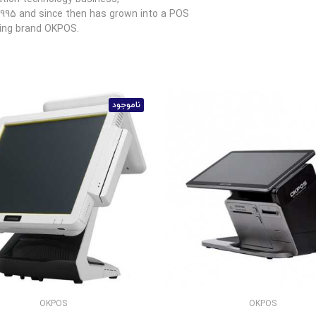
1995 and since then has grown into a POS
ding brand OKPOS.
ناموجود
OKPOS
OKPOS