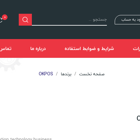
0
د به حساب
ات
شرایط و ضوابط استفاده
درباره ما
تماس ب
صفحه نخست
برندها
OKPOS
ation technology business,