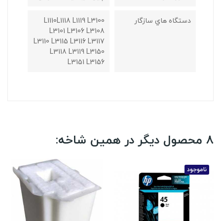
دستگاه هاي سازگار
L1110L1118 L1119 L3100
L3101 L3106 L3108
L3110 L3115 L3116 L3117
L3118 L3119 L3150
L3151 L3156
8 محصول دیگر در همین شاخه:
ناموجود