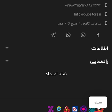
02188311594-88311672
Info@pubstore.ir
ساعات کاری : 9 صبح تا 6 عصر
اطلاعات

راهنمایی

نماد اعتماد
سلام