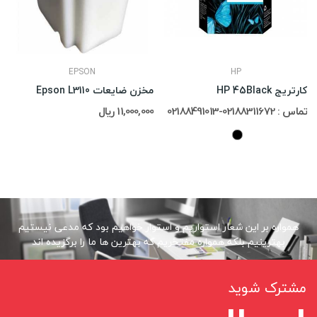
EPSON
HP
کارتریج HP 45Black
مخزن ضایعات Epson L3110
تماس : 02188311672-02188491013
11,000,000 ریال
همواره بر این شعار استواریم و استوار خواهیم بود که مدعی نیستیم
بهترینیم بلکه همواره مفتخریم که بهترین ها ما را برگزیده اند
مشترک شوید