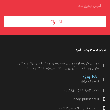
اشتراک
خیابان کریمخان،خیابان سمیه،نرسیده به چهارراه ایرانشهر
جنوبی،پلاک 192،(روبروی بانک سپه)طبقه 3،واحد 14
خط ویژه
02182806016
02188311594-88311672
Info@pubstore.ir
ساعات کاری : 9 صبح تا 6 عصر