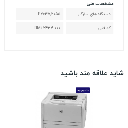
مشخصات فنی
دستگاه هاي سازگار
P2035,2055
کد فنی
RM1-6434-000
شاید علاقه مند باشید
ناموجود