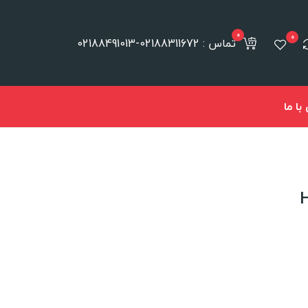
0
0
تماس : 02188311672-02188491013
ا ما