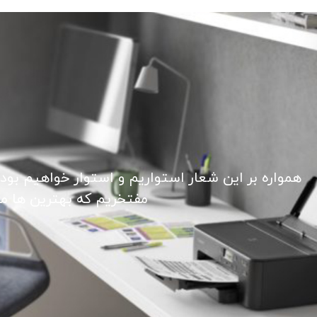
همواره بر این شعار استواریم و استوار خواهیم بود
مفتخریم که بهترین ها ما ر