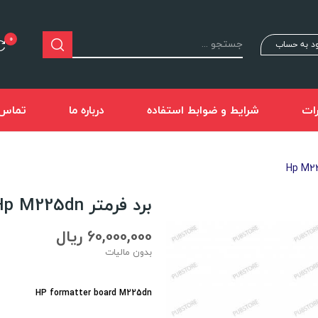
0
د به حساب
ات
شرایط و ضوابط استفاده
درباره ما
تماس ب
برد فرمتر Hp M225dn
60,000,000 ریال
بدون مالیات
HP formatter board M225dn