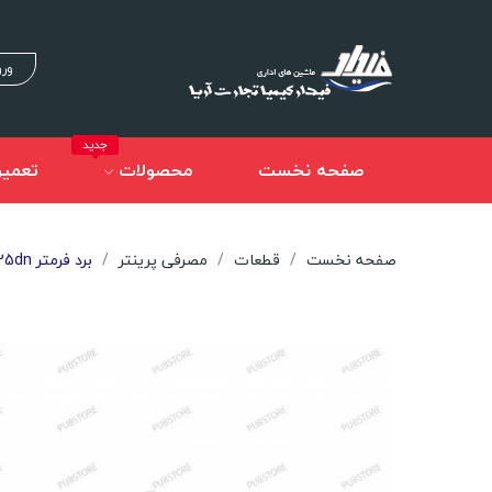
ورو
جدید
صفحه نخست
محصولات
تعمیر
صفحه نخست
قطعات
مصرفی پرینتر
برد فرمتر Hp M225dn