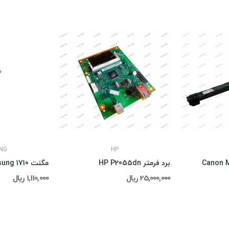
NG
HP
برد فرمتر HP P2055dn
مگنت Samsung 1710
25,000,000 ریال
1,110,000 ریال