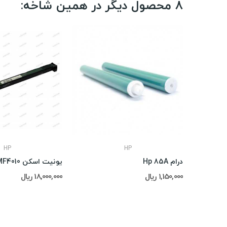
8 محصول دیگر در همین شاخه:
HP
HP
درام Hp 85A
یونیت اسکن Canon MF4010
1,150,000 ریال
18,000,000 ریال