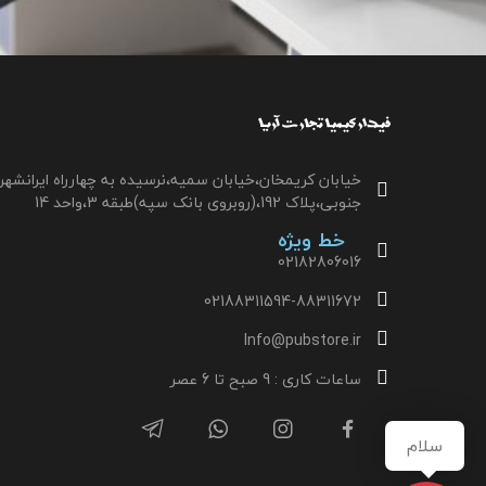
خیابان کریمخان،خیابان سمیه،نرسیده به چهارراه ایرانشهر
جنوبی،پلاک 192،(روبروی بانک سپه)طبقه 3،واحد 14
خط ویژه
02182806016
02188311594-88311672
Info@pubstore.ir
ساعات کاری : 9 صبح تا 6 عصر
سلام