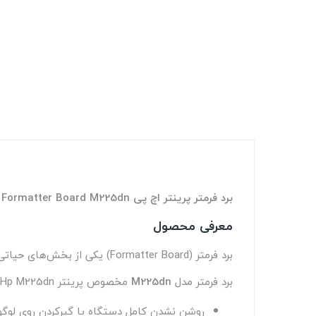
برد فرمتر پرینتر اچ پی Hp Formatter Board M225dn
معرفی محصول
برد فرمتر (Formatter Board) یکی از بخش‌های حیاتی در پرینترهای لیزری است که وظیفه‌ی
برد فرمتر مدل
M225dn
مخصوص پرینتر Hp M225dn طراحی شده و در صورت خرابی، مشکلاتی مانند موارد زیر ممکن است رخ دهد:
روشن نشدن کامل دستگاه یا گیرکردن روی لوگوی 