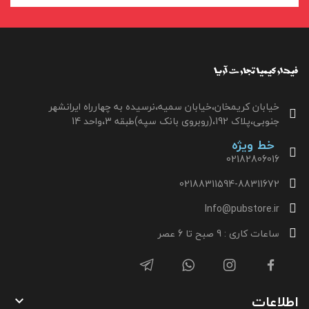
خیابان کریمخان،خیابان سمیه،نرسیده به چهارراه ایرانشهر
جنوبی،پلاک 192،(روبروی بانک سپه)طبقه 3،واحد 14
خط ویژه
02182806016
02188311594-88311672
Info@pubstore.ir
ساعات کاری : 9 صبح تا 6 عصر
اطلاعات
