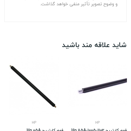
و وضوح تصویر تأثیر منفی خواهد گذاشت.
شاید علاقه مند باشید
HP
HP
فوم کارتریج Hp 85A-1005-1102
فوم کارتریج Hp 05A