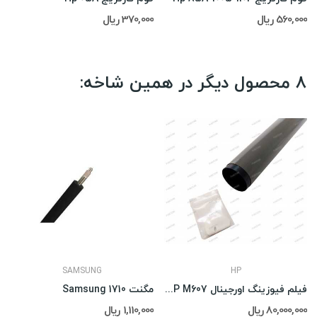
560,000 ریال
370,000 ریال
8 محصول دیگر در همین شاخه:
SAMSUNG
HP
فیلم فیوزینگ اورجینال HP M607همراه با گریس
مگنت Samsung 1710
80,000,000 ریال
1,110,000 ریال