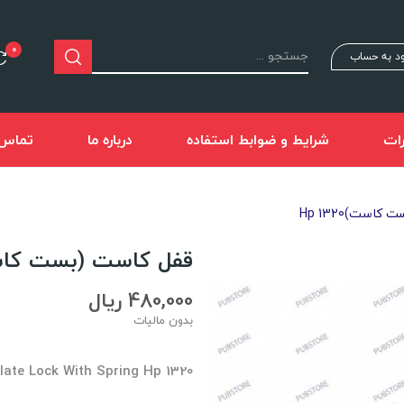
0
د به حساب
ات
شرایط و ضوابط استفاده
درباره ما
تماس ب
است)Hp 1320
قفل کاست (بست کاست)320
480,000 ریال
بدون مالیات
Plate Lock With Spring Hp 1320