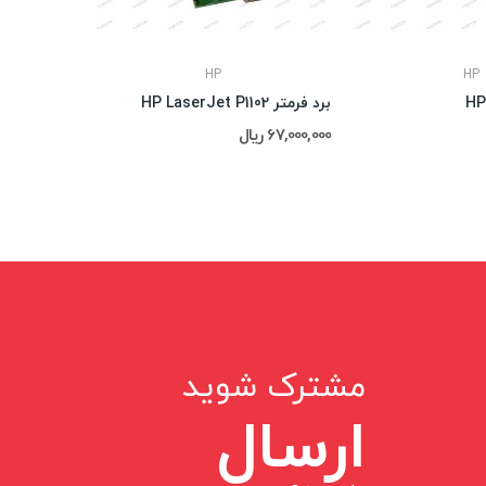
HP
HP
برد فرمتر HP LaserJet P1102
پد و پیکاپ فابری
67,000,000 ریال
4,800,000 ریال
مشترک شوید
ارسال