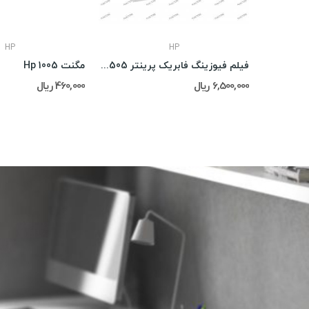
HP
HP
فیلم فیوزینگ فابریک پرینتر Hp Laserjet P1505
مگنت Hp 1005
6,500,000 ریال
460,000 ریال