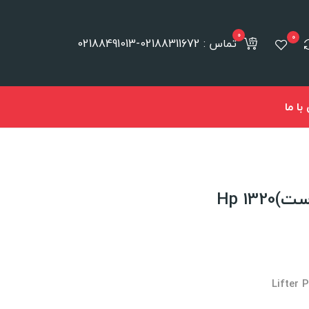
0
0
تماس : 02188311672-02188491013
ا ما
Hp 1
Lifter 