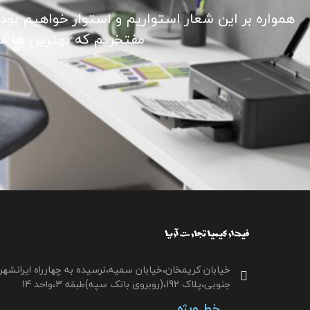
همواره بر این شعار استواریم و استوار خواهیم بود
مفتخریم که بهترین ها ما ر
خیابان کریمخان،خیابان سمیه،نرسیده به چهارراه ایرانشهر
جنوبی،پلاک 192،(روبروی بانک سپه)طبقه 3،واحد 14
خط ویژه