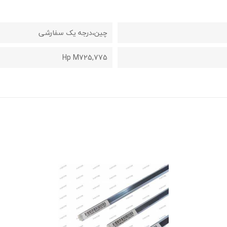
چین،درجه یک سفارشی
Hp M725,775