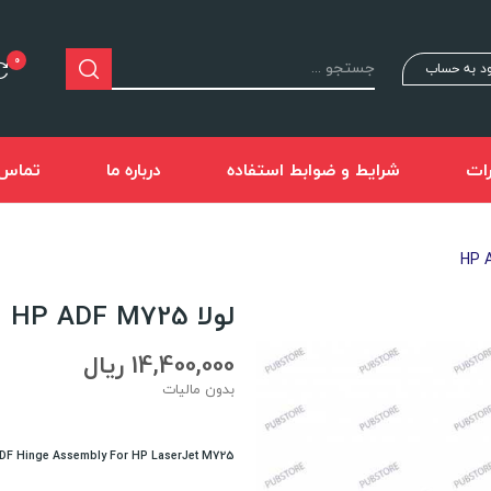
0
د به حساب
ات
شرایط و ضوابط استفاده
درباره ما
تماس ب
لولا HP ADF M725
14,400,000 ریال
بدون مالیات
DF Hinge Assembly For HP LaserJet M725