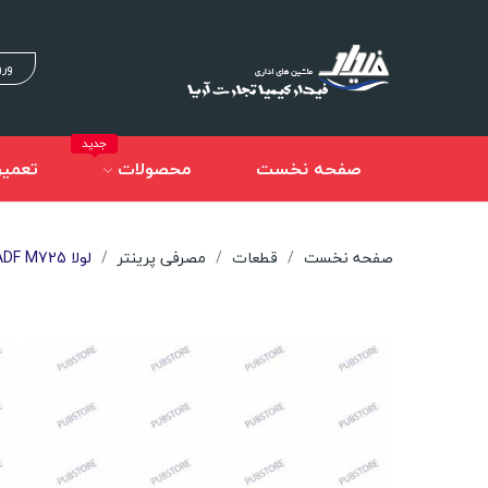
ورو
جدید
صفحه نخست
محصولات
تعمیر
صفحه نخست
قطعات
مصرفی پرینتر
لولا HP ADF M725