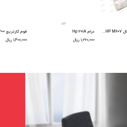
HP
فیلم فیوزینگ اورجینال HP M607همراه با گریس
درام Hp 201A
فوم کارتریج Hp 16A-5200
1,260,000 ریال
1,400,000 ریال