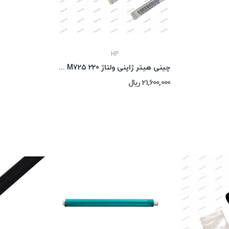
HP
چینی هیتر ژاپنی ولتاژ 220 Hp M725
21,600,000 ریال