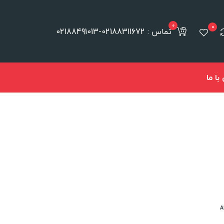
0
0
تماس : 02188311672-02188491013
ا ما
A