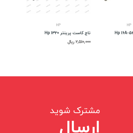
HP
HP
تاج کاست پرینتر Hp 1320
برد فرمتر Samsung SCX-4521
2,510,000 ریال
39,000,000 ریال
مشترک شوید
ارسال