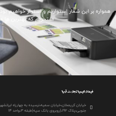
همواره بر این شعار استواریم و استوار خواهیم بود
مفتخریم که بهترین ها ما ر
خیابان کریمخان،خیابان سمیه،نرسیده به چهارراه ایرانشهر
جنوبی،پلاک 192،(روبروی بانک سپه)طبقه 3،واحد 14