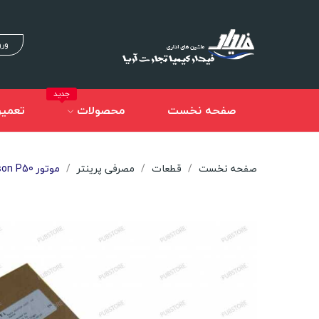
ورو
جدید
صفحه نخست
محصولات
تعمیر
صفحه نخست
قطعات
مصرفی پرینتر
موتور Epson P50