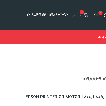
0
0
تماس : 02188311672-02188491013
ا ما
EPSON PRINTER CR MOTOR L800, L805, L