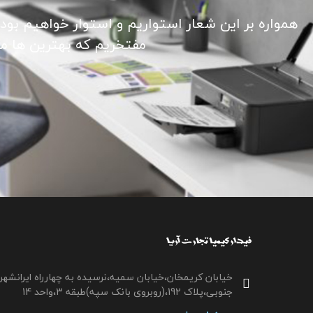
همواره بر این شعار استواریم و استوار خواهیم بود
مفتخریم که بهترین ها ما ر
خیابان کریمخان،خیابان سمیه،نرسیده به چهارراه ایرانشهر
جنوبی،پلاک 192،(روبروی بانک سپه)طبقه 3،واحد 14