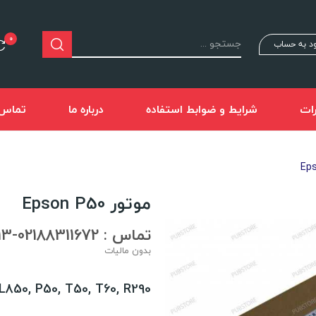
0
د به حساب
ات
شرایط و ضوابط استفاده
درباره ما
تماس ب
موتور Epson P50
تماس : 02188311672-02188491013
بدون مالیات
850, P50, T50, T60, R290