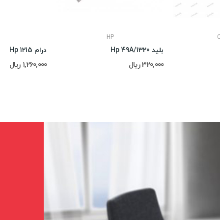
HP
بلید Hp 49A/1320
درام Hp 1215
320,000 ریال
1,260,000 ریال