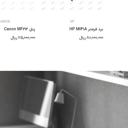
CANON
HP
برد فرمتر HP M141A
پنل Canon MF212
80,000,000 ریال
25,000,000 ریال