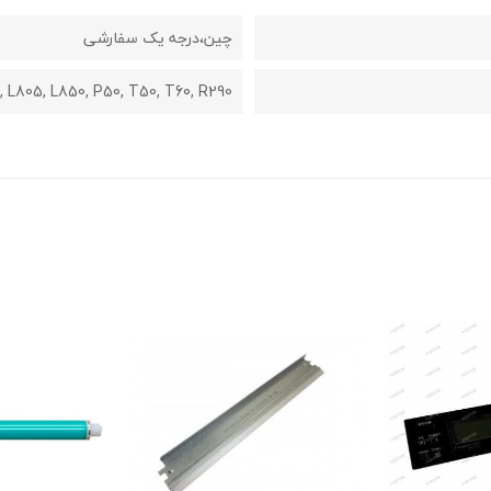
چین،درجه یک سفارشی
, L805, L850, P50, T50, T60, R290