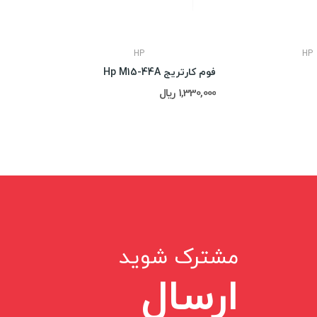
HP
HP
فوم کارتریج Hp M15-44A
داکتر بلید Hp 1005/1102
1,330,000 ریال
190,000 ریال
مشترک شوید
ارسال