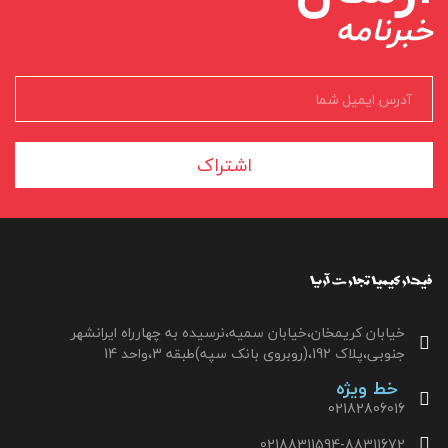
خبرنامه
اشتراک
خیابان کریمخان،خیابان سمیه،نرسیده به چهارراه ایرانشهر
جنوبی،پلاک 192،(روبروی بانک سپه)طبقه 3،واحد 14
خط ویژه
02182806016
02188311594-88311672