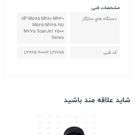
مشخصات فنی
دستگاه هاي سازگار
HP M575 M680 M630
M525 M725 651
M775 ScanJet 7500
Series
کد فنی
L2725-60002 L2718A
شاید علاقه مند باشید