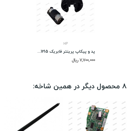
HP
پد و پیکاپ پرینتر فابریک HP CP1215
7,700,000 ریال
8 محصول دیگر در همین شاخه: