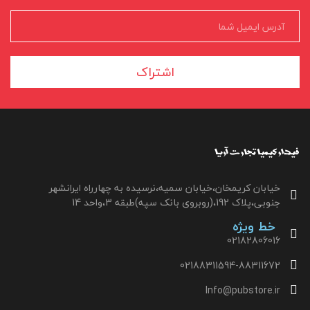
اشتراک
خیابان کریمخان،خیابان سمیه،نرسیده به چهارراه ایرانشهر
جنوبی،پلاک 192،(روبروی بانک سپه)طبقه 3،واحد 14
خط ویژه
02182806016
02188311594-88311672
Info@pubstore.ir