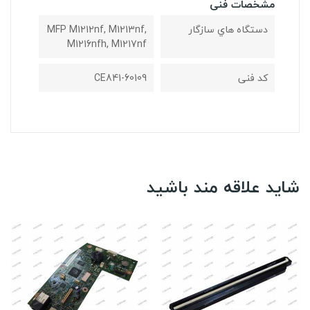
مشخصات فنی
دستگاه هاي سازگار
MFP M1212nf, M1213nf,
M1216nfh, M1217nf
کد فنی
CE841-60109
شاید علاقه مند باشید