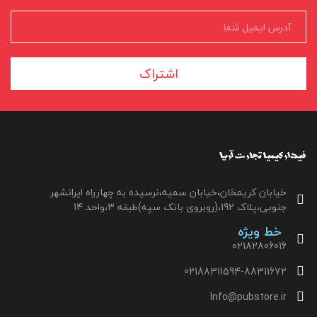
اشتراک
خیابان کریمخان،خیابان سمیه،نرسیده به چهارراه ایرانشهر
جنوبی،پلاک 192،(روبروی بانک سپه)طبقه 3،واحد 14
خط ویژه
02182806016
02188311594-88311672
Info@pubstore.ir