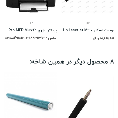
HP
HP
یونیت اسکنر Hp Laserjet M127
پرینتر لیزری HP LaserJet Pro MFP M127fn
18,000,000 ریال
تماس : 02188311672-02188491013
8 محصول دیگر در همین شاخه: