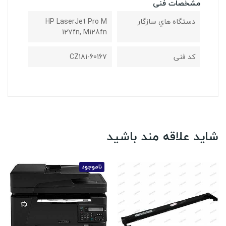
مشخصات فنی
دستگاه هاي سازگار
HP LaserJet Pro M
127fn, M128fn
کد فنی
CZ181-60167
شاید علاقه مند باشید
ناموجود