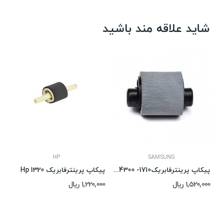
شاید علاقه مند باشید
HP
SAMSUNG
پیکاپ پرینترفابریک1710- Samsung SCX-4300
پیکاپ پرینترفابریک Hp 1320
1,520,000 ریال
1,220,000 ریال