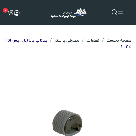
0
صفحه نخست
قطعات
مصرفی پرینتر
پیکاپ بالا (بای پس)Hp
2035