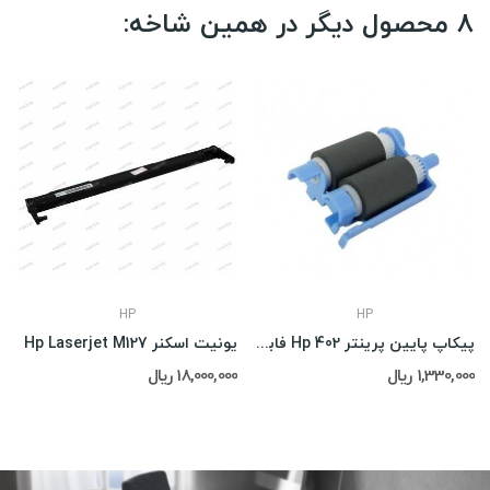
8 محصول دیگر در همین شاخه:
HP
HP
پیکاپ پایین پرینتر Hp 402 فابریک
یونیت اسکنر Hp Laserjet M127
1,330,000 ریال
18,000,000 ریال