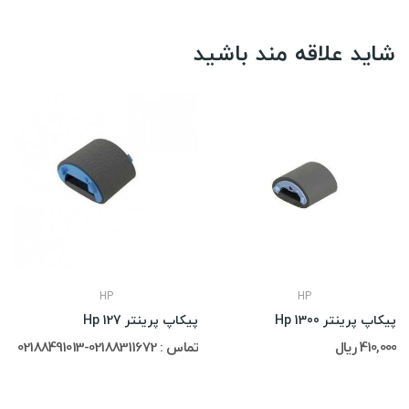
شاید علاقه مند باشید
HP
HP
پیکاپ پرینتر Hp 1300
پیکاپ پرینتر Hp 127
410,000 ریال
تماس : 02188311672-02188491013