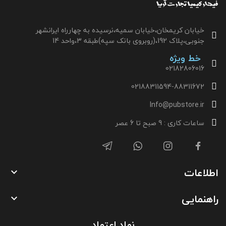
خیابان کریمخان،خیابان سمیه،نرسیده به چهارراه ایرانشهر
جنوبی،پلاک 192،(روبروی بانک سپه)طبقه 3،واحد 14
خط ویژه
02182806016
02188311594-88311672
Info@pubstore.ir
ساعات کاری : 9 صبح تا 6 عصر
اطلاعات

راهنمایی

نماد اعتماد