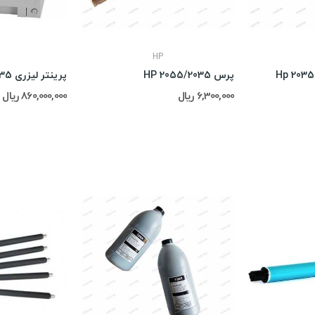
HP
پرس HP 2055/2035
پرینتر لیزری Hp LaserJet P2035
6,300,000 ریال
860,000,000 ریال