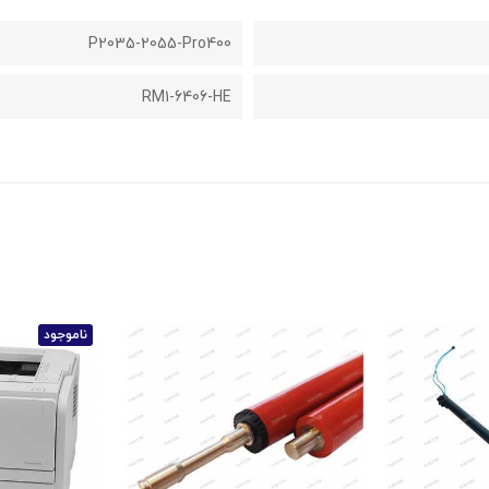
P2035-2055-Pro400
RM1-6406-HE
ناموجود