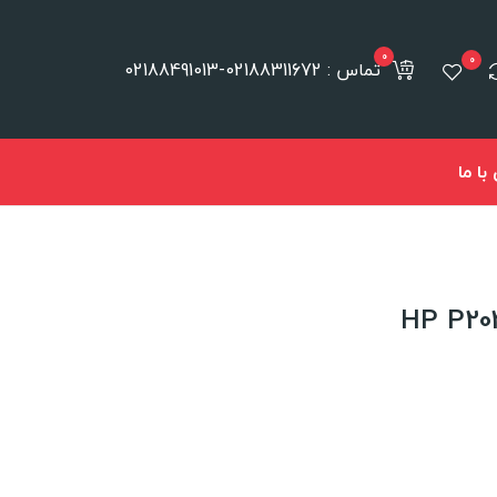
0
0
تماس : 02188311672-02188491013
ا ما