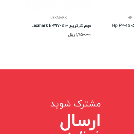
LEXMARK
HP
فوم کارتریج Lexmark E-317-510
پرس Hp M102,104
1,950,000 ریال
4,930,000 ریال
مشترک شوید
ارسال