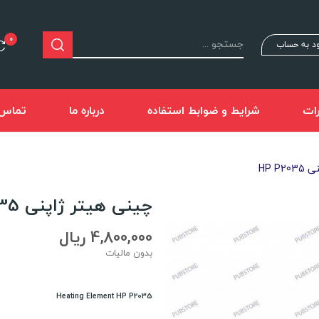
0
د به حساب
ات
شرایط و ضوابط استفاده
درباره ما
تماس ب
HP P
چینی هیتر ژاپنی HP P2035
4,800,000 ریال
بدون مالیات
Heating Element
HP P2035