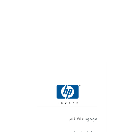
موجود
250 قلم