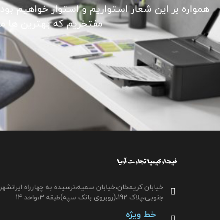
همواره بر این شعار استواریم و استوار خواهیم بود
مفتخریم که بهترین ها ما ر
خیابان کریمخان،خیابان سمیه،نرسیده به چهارراه ایرانشهر
جنوبی،پلاک 192،(روبروی بانک سپه)طبقه 3،واحد 14
خط ویژه