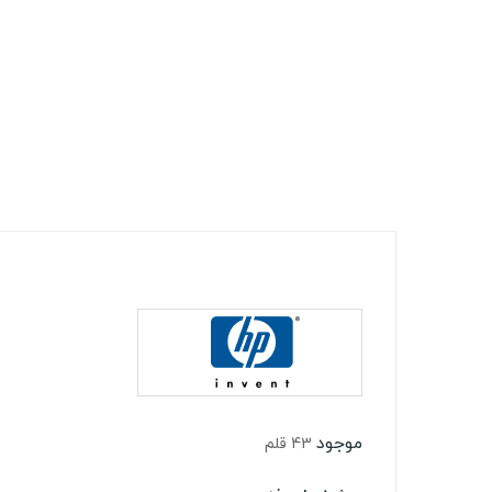
موجود
43 قلم