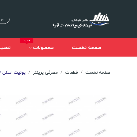
ورو
جدید
صفحه نخست
محصولات
تعمیر
صفحه نخست
قطعات
مصرفی پرینتر
یونیت اسکن Hp M426 فابریک