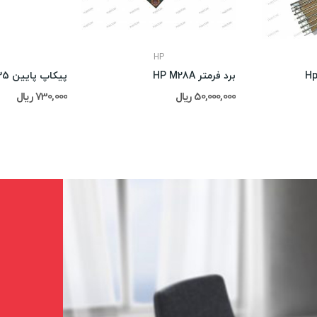
HP
برد فرمتر HP M28A
پیکاپ پایین Hp 2035
50,000,000 ریال
730,000 ریال