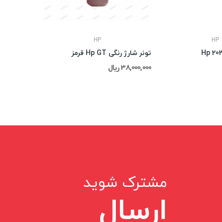
HP
HP
تونر شارژ رنگی Hp GT قرمز
یونیت اسکن n MF3010
38,000,000 ریال
39,000,000 ریال
مشترک شوید
ارسال