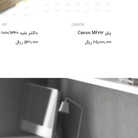
HP
CANON
پنل Canon MF212
داکتر بلید Hp 1010/1320
25,000,000 ریال
530,000 ریال