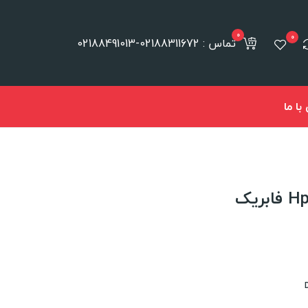
0
0
تماس : 02188311672-02188491013
ا ما