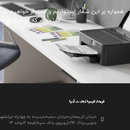
همواره بر این شعار استواریم و استوار خواهیم بود
مفتخریم که بهترین ها ما ر
خیابان کریمخان،خیابان سمیه،نرسیده به چهارراه ایرانشهر
جنوبی،پلاک 192،(روبروی بانک سپه)طبقه 3،واحد 14