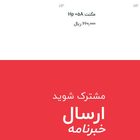
HP
HP
مگنت Hp 05A
مگنت Hp 44A
660,000 ریال
710,000 ریال
مشترک شوید
ارسال
خبرنامه