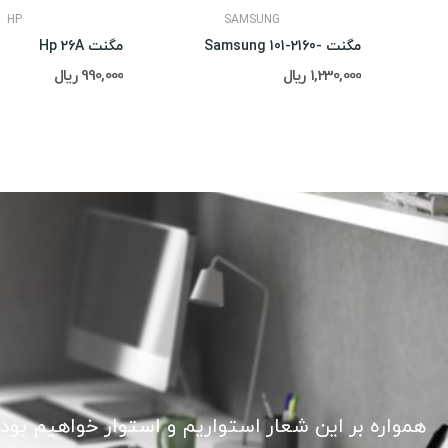
HP
SAMSUNG
مگنت -2160-Samsung 101
مگنت Hp 26A
1,230,000 ریال
990,000 ریال
همواره بر این شعار استواریم و استوار خواهیم بود