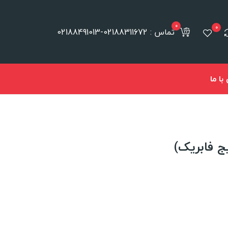
0
0
تماس : 02188311672-02188491013
ا ما