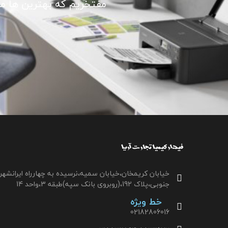
مفتخریم که بهترین ها ما ر
خیابان کریمخان،خیابان سمیه،نرسیده به چهارراه ایرانشهر
جنوبی،پلاک 192،(روبروی بانک سپه)طبقه 3،واحد 14
خط ویژه
02182806016