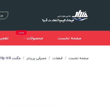
ورو
جدید
صفحه نخست
محصولات
تعمیر
صفحه نخست
قطعات
مصرفی پرینتر
مگنت Hp 17A (کارتریج فابریک)