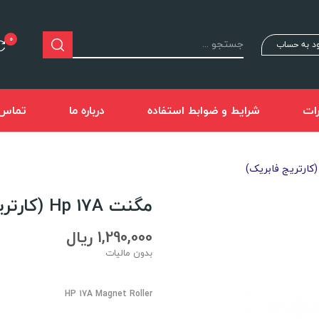
0
د به حساب
ات
شرایط و ضوابط استفاده
درباره ما
تماس ب
مگنت Hp 17A (کارتریج فابریک)
1,290,000 ریال
بدون مالیات
HP 17A Magnet Roller