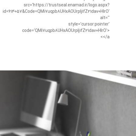
src='https://trustseal.enamad.ir/logo.aspx?
id=614057&Code=QMi7uqpb8UHxAOUrplj1fZ21dav0HIrO'
alt=''
style='cursor:pointer'
code='QMi7uqpb8UHxAOUrplj1fZ21dav0HIrO'>
</a>