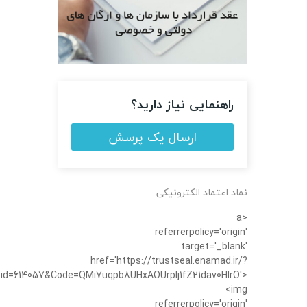
راهنمایی نیاز دارید؟
ارسال یک پرسش
نماد اعتماد الکترونیکی
<a
referrerpolicy='origin'
target='_blank'
href='https://trustseal.enamad.ir/?
id=614057&Code=QMi7uqpb8UHxAOUrplj1fZ21dav0HIrO'>
<img
referrerpolicy='origin'