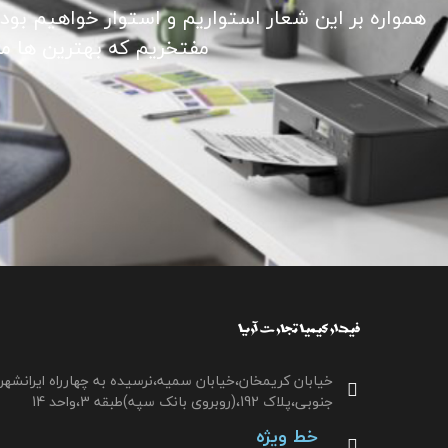
همواره بر این شعار استواریم و استوار خواهیم بود
مفتخریم که بهترین ها ما ر
خیابان کریمخان،خیابان سمیه،نرسیده به چهارراه ایرانشهر
جنوبی،پلاک 192،(روبروی بانک سپه)طبقه 3،واحد 14
خط ویژه