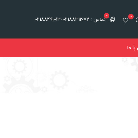
0
0
تماس : 02188311672-02188491013
ا ما