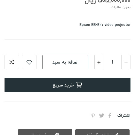
505,000,000 ریال
بدون مالیات
Epson EB-E20 video projector
اضافه به سبد
خرید سریع
اشتراک
نوشتن یک نقد
پرسش سوال