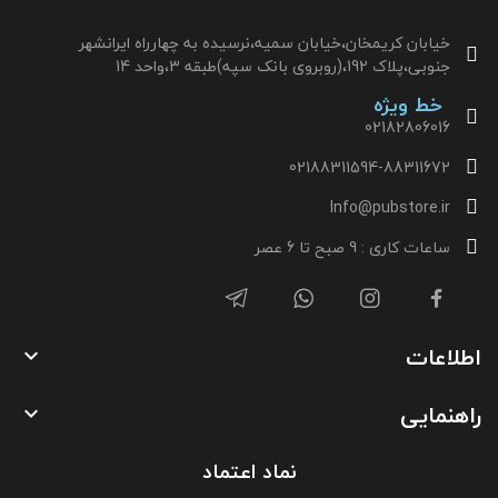
خیابان کریمخان،خیابان سمیه،نرسیده به چهارراه ایرانشهر
جنوبی،پلاک 192،(روبروی بانک سپه)طبقه 3،واحد 14
خط ویژه
02182806016
02188311594-88311672
Info@pubstore.ir
ساعات کاری : 9 صبح تا 6 عصر
اطلاعات

راهنمایی

نماد اعتماد