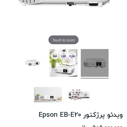
Touch to zoom
ویدئو پرژکتور Epson EB-E20