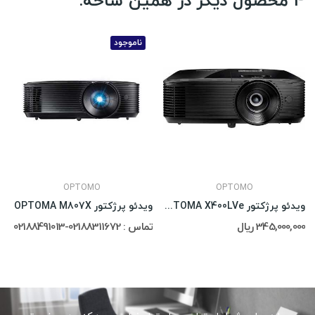
4 محصول دیگر در همین شاخه:
ناموجود
OPTOMO
OPTOMO
ویدئو پرژکتور OPTOMA X400LVe
ویدئو پرژکتور OPTOMA M807X
345,000,000 ریال
تماس : 02188311672-02188491013