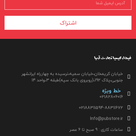
اشتراک
خیابان کریمخان،خیابان سمیه،نرسیده به چهارراه ایرانشهر
جنوبی،پلاک 192،(روبروی بانک سپه)طبقه 3،واحد 14
خط ویژه
02182806016
02188311594-88311672
Info@pubstore.ir
ساعات کاری : 9 صبح تا 6 عصر