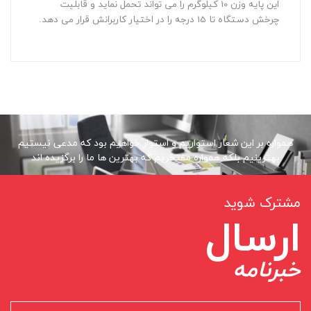
این پایه وزن 10 کیلوگرم را می تواند تحمل نماید و قابلیت
چرخش دستگاه تا 15 درجه را در اختیار کاربرانش قرار می دهد.
همواره بر این شعار استواریم و استوار خواهیم بود که مدعی نیستیم
بهترینیم بلکه همواره مفتخریم که بهترین ها ما را برگزیده اند
مشترک شوید
ارسال
خبرنامه